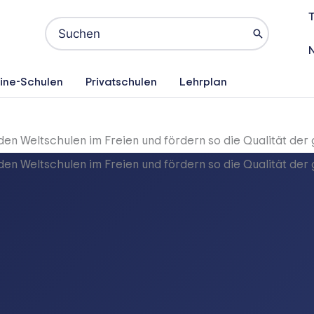
T
Search
for:
ine-Schulen
Privatschulen
Lehrplan