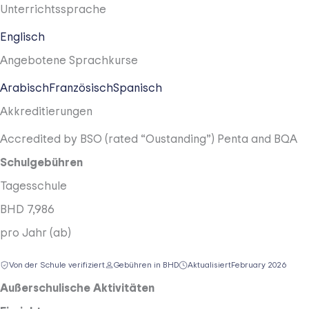
Unterrichtssprache
Englisch
Angebotene Sprachkurse
Arabisch
Französisch
Spanisch
Akkreditierungen
Accredited by BSO (rated “Oustanding”)
Penta
and BQA
Schulgebühren
Tagesschule
BHD 7,986
pro Jahr (ab)
Von der Schule verifiziert
Gebühren in BHD
Aktualisiert
February 2026
Außerschulische Aktivitäten