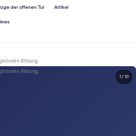
age der offenen Tür
Artikel
News
1
/
10