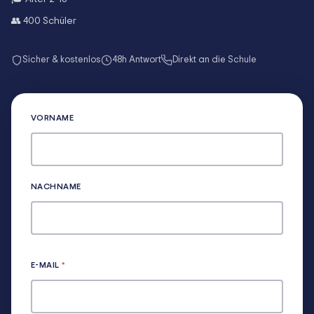
👥
400
Schüler
Sicher & kostenlos
48h Antwort
Direkt an die Schule
VORNAME
NACHNAME
E-MAIL
*