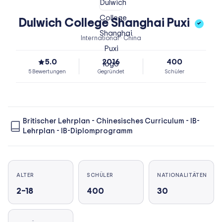
Dulwich College Shanghai Puxi
✓
International · China
5.0
2016
400
5 Bewertungen
Gegründet
Schüler
Britischer Lehrplan
-
Chinesisches Curriculum
-
IB-
Lehrplan
-
IB-Diplomprogramm
ALTER
SCHÜLER
NATIONALITÄTEN
2–18
400
30