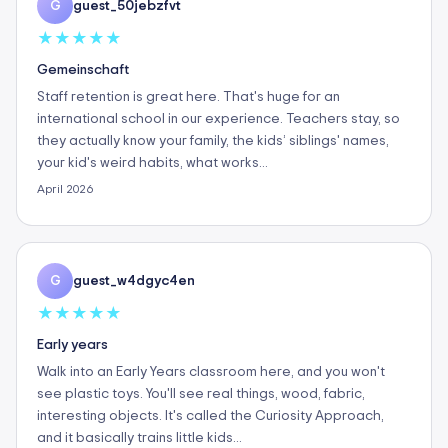
guest_50jebzfvt
G
★
★
★
★
★
Gemeinschaft
Staff retention is great here. That's huge for an
international school in our experience. Teachers stay, so
they actually know your family, the kids’ siblings' names,
your kid's weird habits, what works…
April 2026
guest_w4dgyc4en
G
★
★
★
★
★
Early years
Walk into an Early Years classroom here, and you won't
see plastic toys. You'll see real things, wood, fabric,
interesting objects. It's called the Curiosity Approach,
and it basically trains little kids…