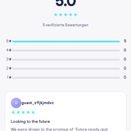
5.0
★
★
★
★
★
5 verifizierte Bewertungen
5★
5
4★
0
3★
0
2★
0
1★
0
guest_z9jkjmdxc
G
★
★
★
★
★
Looking to the future
We were drawn to the promise of “Future ready and