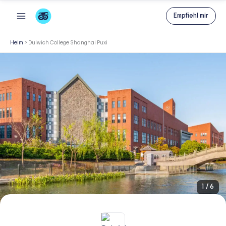
Zum
Empfiehl mir
Inhalt
springen
Heim
>
Dulwich College Shanghai Puxi
1
/
6