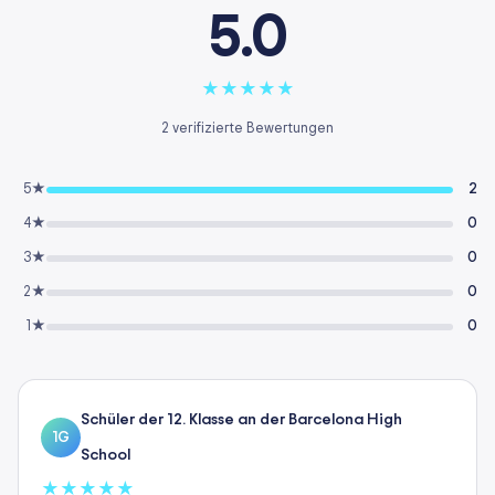
5.0
★
★
★
★
★
2 verifizierte Bewertungen
5★
2
4★
0
3★
0
2★
0
1★
0
Schüler der 12. Klasse an der Barcelona High
1G
School
★
★
★
★
★