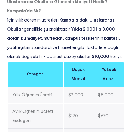
Uluslararası Okullara Gitmenin Maliyeti Nedir?
Kampala'da Mı?
için yıllık öğrenim ücretleri
Kampala'daki Uluslararası
Okullar
genellikle şu aralıktadır
Yılda 2.000 ila 8.000
dolar
. Bu maliyet, müfredat, kampüs tesislerinin kalitesi,
yatılı eğitim standardı ve hizmetler gibi faktörlere bağlı
olarak değişebilir - bazı üst düzey okullar
$10,000
her yıl.
Düşük
Yüksek
Kategori
Menzil
Menzil
Yıllık Öğrenim Ücreti
$2,000
$8,000
Aylık Öğrenim Ücreti
$170
$670
Eşdeğeri