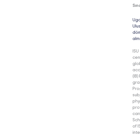
Sın
Uga
Ulu
dön
alm
ISU
cen
glo
acc
(IB
gra
Pro
sub
phy
pro
car
Sch
of 
int