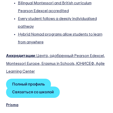
Bilingual Montessori and British curriculum
Pearson Edexcel accredited
Every student follows a deeply individualised
pathway
Hybrid Nomad programs allow students to learn
from anywhere
Аккредитации:
Центр, одобренный Pearson Edexcel,
Montessori Europe, Erasmus in Schools, ЮНИСЕФ, Agile
Learning Center
Полный профиль
Связаться со школой
Prisma