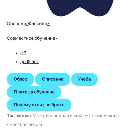
Орландо
,
Флорида
•
Совместное обучение
•
с 9
до 18 лет
Обзор
Описание
Учёба
Плата за обучение
Почему стоит выбрать
Тип школы:
Международная школа
-
Онлайн-школа
-
Частная школа