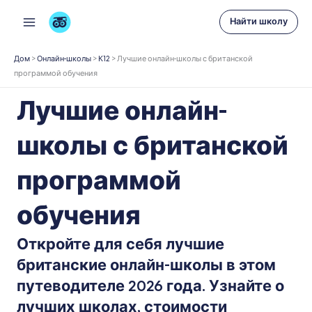
Перейти
Найти школу
к
содержимому
Дом
>
Онлайн-школы
>
К12
>
Лучшие онлайн-школы с британской
программой обучения
Лучшие онлайн-
школы с британской
программой
обучения
Откройте для себя лучшие
британские онлайн-школы в этом
путеводителе 2026 года. Узнайте о
лучших школах, стоимости