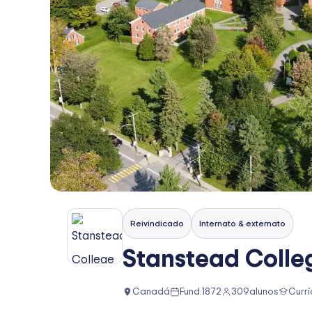
Reivindicado
Internato & externato
Stanstead Colle
Canadá
Fund.
1872
309
alunos
Curr