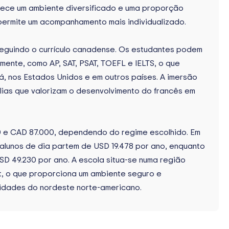
erece um ambiente diversificado e uma proporção
 permite um acompanhamento mais individualizado.
 seguindo o currículo canadense. Os estudantes podem
mente, como AP, SAT, PSAT, TOEFL e IELTS, o que
á, nos Estados Unidos e em outros países. A imersão
mílias que valorizam o desenvolvimento do francês em
0 e CAD 87.000, dependendo do regime escolhido. Em
alunos de dia partem de USD 19.478 por ano, enquanto
SD 49.230 por ano. A escola situa-se numa região
nt, o que proporciona um ambiente seguro e
 cidades do nordeste norte-americano.