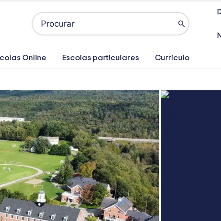
D
Search
for:
colas Online
Escolas particulares
Currículo