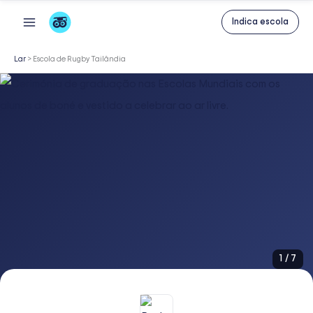
Skip
Indica escola
to
content
Lar
>
Escola de Rugby Tailândia
1
/
7