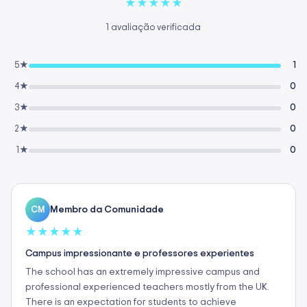
★
★
★
★
★
1 avaliação verificada
5★
1
4★
0
3★
0
2★
0
1★
0
Membro da Comunidade
CM
★
★
★
★
★
Campus impressionante e professores experientes
The school has an extremely impressive campus and
professional experienced teachers mostly from the UK.
There is an expectation for students to achieve