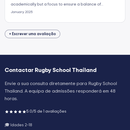
academically but a focus to ensure a balance of…
January 2025
+ Escrever uma avaliação
Contactar
Rugby School Thailand
Envie a sua consulta diretamente para
Rugby School
Thailand
. A equipa de admissões responderá em 48
horas.
5.0
/5 de
1
avaliações
🎓 Idades
2–18