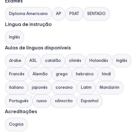
Exames
Diploma Americano
AP
PSAT
SENTADO
Língua de instrução
Inglês
Aulas de línguas disponíveis
árabe
ASL
catalão
chinês
Holandês
Inglês
Francês
Alemão
grego
hebraico
hindi
italiano
japonês
coreano
Latim
Mandarim
Português
russo
sânscrito
Espanhol
Acreditações
Cognia