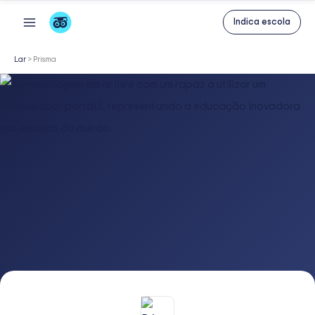
Skip
Indica escola
to
content
Lar
>
Prisma