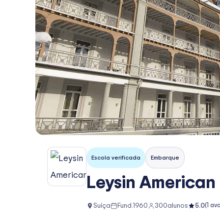
Escola verificada
Embarque
Leysin American 
Suíça
Fund.
1960
300
alunos
5.0
(
1
ava