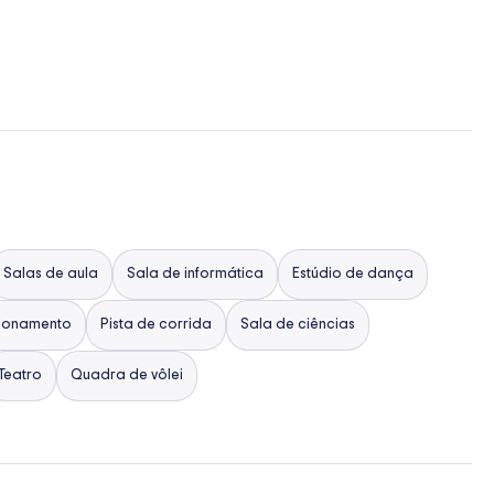
Salas de aula
Sala de informática
Estúdio de dança
cionamento
Pista de corrida
Sala de ciências
Teatro
Quadra de vôlei