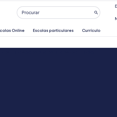
D
Search
for:
colas Online
Escolas particulares
Currículo