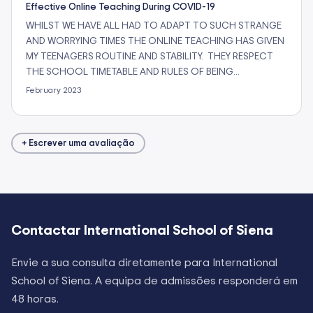
Effective Online Teaching During COVID-19
WHILST WE HAVE ALL HAD TO ADAPT TO SUCH STRANGE
AND WORRYING TIMES THE ONLINE TEACHING HAS GIVEN
MY TEENAGERS ROUTINE AND STABILITY. THEY RESPECT
THE SCHOOL TIMETABLE AND RULES OF BEING…
February 2023
+ Escrever uma avaliação
Contactar
International School of Siena
Envie a sua consulta diretamente para
International
School of Siena
. A equipa de admissões responderá em
48 horas.