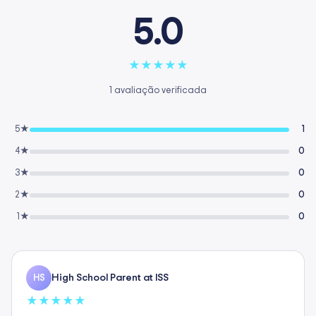
5.0
★
★
★
★
★
1 avaliação verificada
5★
1
4★
0
3★
0
2★
0
1★
0
High School Parent at ISS
HS
★
★
★
★
★