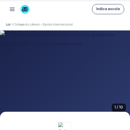
Skip
Indica escola
to
content
Lar
>
College du Léman – Escola Internacional
1
/
10