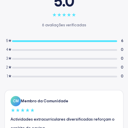
5.0
★
★
★
★
★
6 avaliações verificadas
5★
6
4★
0
3★
0
2★
0
1★
0
Membro da Comunidade
CM
★
★
★
★
★
Actividades extracurriculares diversificadas reforçam o