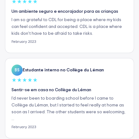
★
★
★
★
★
Um ambiente seguro e encorajador para as crianças
I am so grateful to CDL for being a place where my kids
can feel confident and accepted. CDL is a place where
kids don't have to be afraid to take risks.
February 2023
Estudante interno no Collège du Léman
BS
★
★
★
★
★
Sentir-se em casa no Collège du Léman
I’d never been to boarding school before I came to
Collège du Léman, but I started to feel really at home as
soon as I arrived. The other students were so welcoming,
…
February 2023