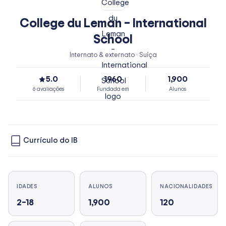
College du Leman – International
School
Internato & externato · Suíça
5.0
1960
1,900
6 avaliações
Fundada em
Alunos
Currículo do IB
IDADES
ALUNOS
NACIONALIDADES
2–18
1,900
120