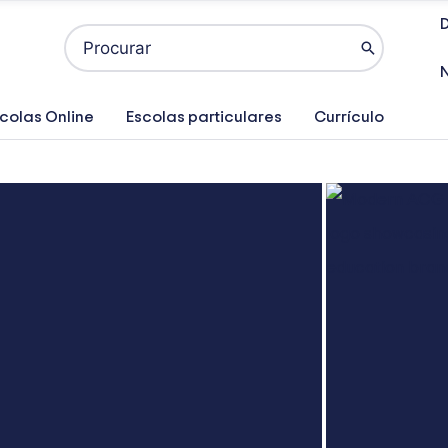
D
Search
for:
colas Online
Escolas particulares
Currículo