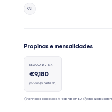
CEI
Propinas e mensalidades
ESCOLA DIURNA
€9,180
por ano (a partir de)
Verificado pela escola
Propinas em EUR
Atualizado
Septem