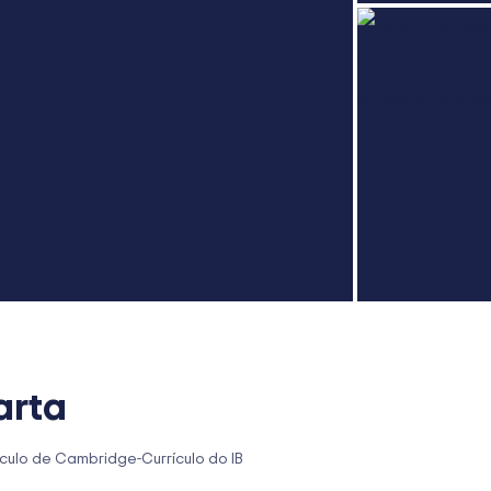
arta
ículo de Cambridge
-
Currículo do IB