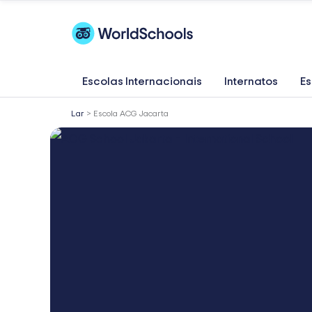
Skip
to
content
Escolas Internacionais
Internatos
Es
Lar
>
Escola ACG Jacarta