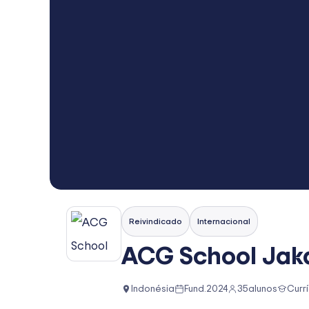
Reivindicado
Internacional
ACG School Jak
Indonésia
Fund.
2024
35
alunos
Curr