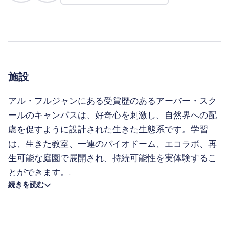
施設
アル・フルジャンにある受賞歴のあるアーバー・スク
ールのキャンパスは、好奇心を刺激し、自然界への配
慮を促すように設計された生きた生態系です。学習
は、生きた教室、一連のバイオドーム、エコラボ、再
生可能な庭園で展開され、持続可能性を実体験するこ
とができます。.
続きを読む
バイオパークとバイオファームでは、生徒が生態学、
生物多様性、持続可能な食糧システムを実際に学び、
没頭できる屋外学習スペースを提供している。セカン