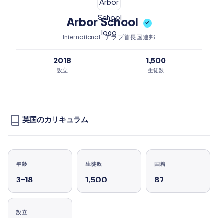
Arbor School
✓
International · アラブ首長国連邦
2018
1,500
設立
生徒数
英国のカリキュラム
年齢
生徒数
国籍
3–18
1,500
87
設立