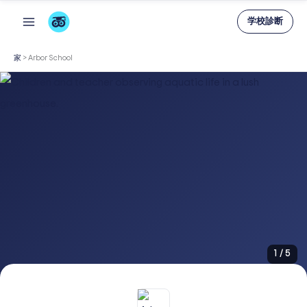
内
学校診断
容
を
家
>
Arbor School
ス
キ
ッ
プ
1
/
5