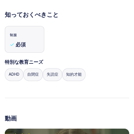
ダリーには、専門の科学ラボ、デザイン・スタジオ、
アート・パフォーマンス・スペース、モダンなシック
知っておくべきこと
スフォーム・センターがあり、学問的探究と創造的表
現に最適な環境を提供している。.
Every space at Arbor - from the classroom to the
制服
gardens - reflects its belief that the environment is
必須
the most powerful teacher.
特別な教育ニーズ
ADHD
自閉症
失読症
知的才能
動画