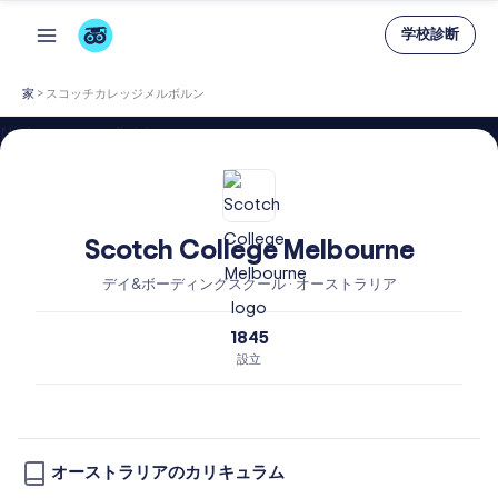
内
学校診断
容
を
家
>
スコッチカレッジメルボルン
ス
No images available
キ
ッ
プ
Scotch College Melbourne
デイ&ボーディングスクール · オーストラリア
1845
設立
オーストラリアのカリキュラム