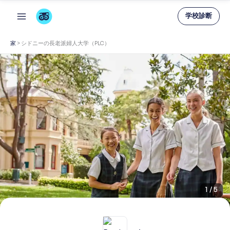
内
学校診断
容
を
家
>
シドニーの長老派婦人大学（PLC）
ス
キ
ッ
プ
1
/
5