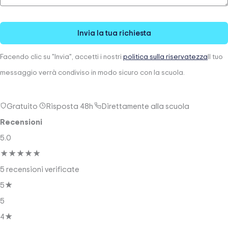
Invia la tua richiesta
Facendo clic su "Invia", accetti i nostri
politica sulla riservatezza
Il tuo
messaggio verrà condiviso in modo sicuro con la scuola.
Gratuito
Risposta 48h
Direttamente alla scuola
Recensioni
5.0
★
★
★
★
★
5 recensioni verificate
5★
5
4★