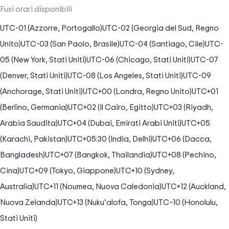
Fusi orari disponibili
UTC-01 (Azzorre, Portogallo)
UTC-02 (Georgia del Sud, Regno
Unito)
UTC-03 (San Paolo, Brasile)
UTC-04 (Santiago, Cile)
UTC-
05 (New York, Stati Uniti)
UTC-06 (Chicago, Stati Uniti)
UTC-07
(Denver, Stati Uniti)
UTC-08 (Los Angeles, Stati Uniti)
UTC-09
(Anchorage, Stati Uniti)
UTC+00 (Londra, Regno Unito)
UTC+01
(Berlino, Germania)
UTC+02 (Il Cairo, Egitto)
UTC+03 (Riyadh,
Arabia Saudita)
UTC+04 (Dubai, Emirati Arabi Uniti)
UTC+05
(Karachi, Pakistan)
UTC+05:30 (India, Delhi)
UTC+06 (Dacca,
Bangladesh)
UTC+07 (Bangkok, Thailandia)
UTC+08 (Pechino,
Cina)
UTC+09 (Tokyo, Giappone)
UTC+10 (Sydney,
Australia)
UTC+11 (Noumea, Nuova Caledonia)
UTC+12 (Auckland,
Nuova Zelanda)
UTC+13 (Nukuʻalofa, Tonga)
UTC−10 (Honolulu,
Stati Uniti)