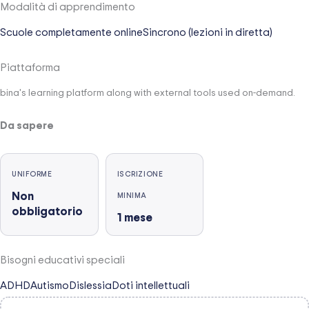
Modalità di apprendimento
Scuole completamente online
Sincrono (lezioni in diretta)
Piattaforma
bina's learning platform along with external tools used on-demand.
Da sapere
UNIFORME
ISCRIZIONE
Non
MINIMA
obbligatorio
1
mese
Bisogni educativi speciali
ADHD
Autismo
Dislessia
Doti intellettuali