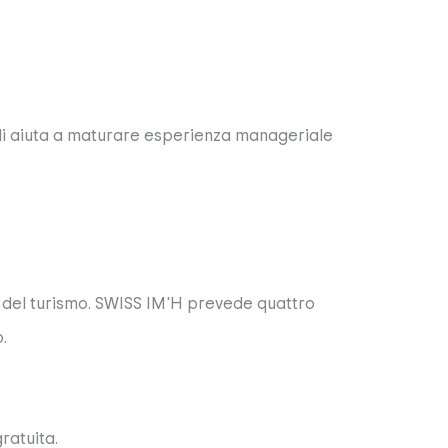
he li aiuta a maturare esperienza manageriale
e del turismo. SWISS IM'H prevede quattro
.
ratuita.