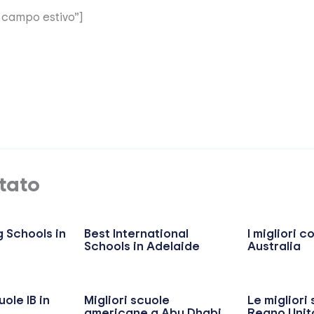
i campo estivo”]
tato
 Schools in
Best International
I migliori co
Schools in Adelaide
Australia
uole IB in
Migliori scuole
Le migliori 
americane a Abu Dhabi
Regno Unit