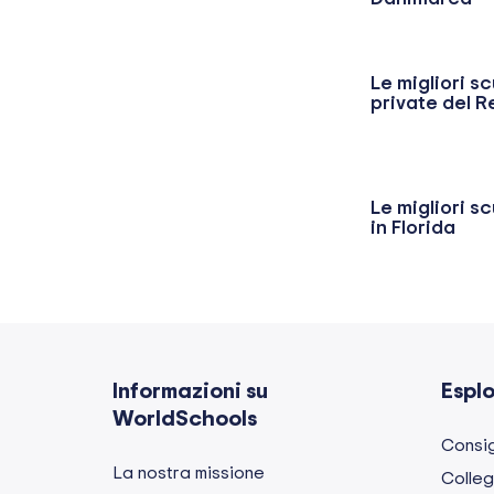
Le migliori s
private del R
Le migliori s
in Florida
Informazioni su
Espl
WorldSchools
Consig
La nostra missione
Colleg