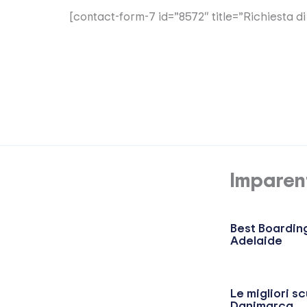
[contact-form-7 id=”8572″ title=”Richiesta d
Imparen
Best Boarding
Adelaide
Le migliori sc
Danimarca