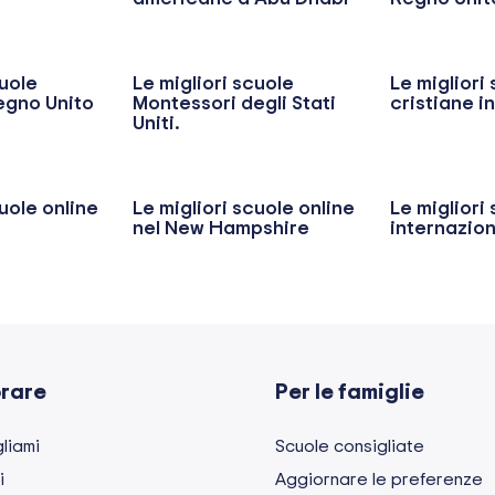
cuole
Le migliori scuole
Le migliori
egno Unito
Montessori degli Stati
cristiane i
Uniti.
cuole online
Le migliori scuole online
Le migliori
nel New Hampshire
internazion
orare
Per le famiglie
liami
Scuole consigliate
i
Aggiornare le preferenze