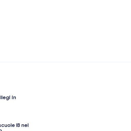
llegi in
scuole IB nel
o